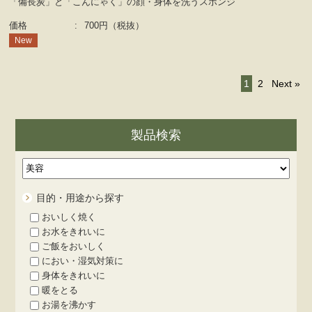
「備長炭」と「こんにゃく」の顔・身体を洗うスポンジ
価格
:
700円（税抜）
New
1
2
Next »
製品検索
目的・用途から探す
おいしく焼く
お水をきれいに
ご飯をおいしく
におい・湿気対策に
身体をきれいに
暖をとる
お湯を沸かす