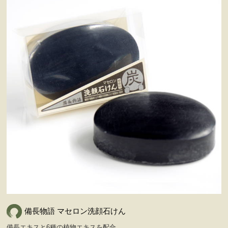
備長物語 マセロン洗顔石けん
備長エキスと6種の植物エキスを配合