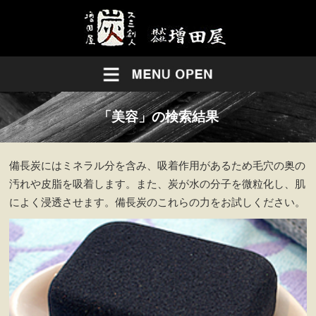
「美容」の検索結果
備長炭にはミネラル分を含み、吸着作用があるため毛穴の奥の
汚れや皮脂を吸着します。また、炭が水の分子を微粒化し、肌
によく浸透させます。備長炭のこれらの力をお試しください。