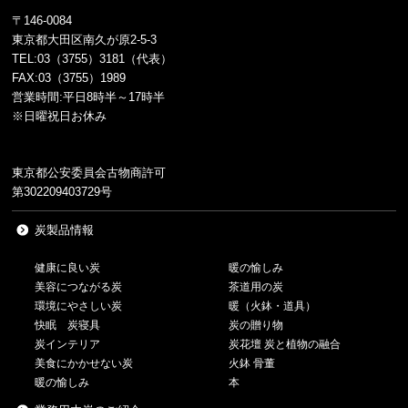
〒146-0084
東京都大田区南久が原2-5-3
TEL:03（3755）3181（代表）
FAX:03（3755）1989
営業時間:平日8時半～17時半
※日曜祝日お休み
東京都公安委員会古物商許可
第302209403729号
炭製品情報
健康に良い炭
暖の愉しみ
美容につながる炭
茶道用の炭
環境にやさしい炭
暖（火鉢・道具）
快眠 炭寝具
炭の贈り物
炭インテリア
炭花壇 炭と植物の融合
美食にかかせない炭
火鉢 骨董
暖の愉しみ
本