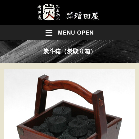
炭斗箱（炭取り箱）