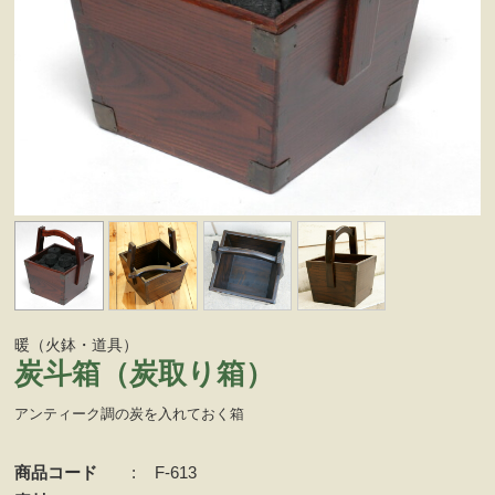
暖（火鉢・道具）
炭斗箱（炭取り箱）
アンティーク調の炭を入れておく箱
商品コード
:
F-613