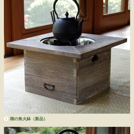
桐の角火鉢（新品）